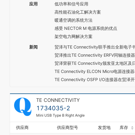
6
8
应用
低功率和信号应用
7
7
9
8
高性能石油化工解决方案
8
9
暖通空调的系统方法
9
感受 NECTOR M 电源系统的优点
架空电力网解决方案
新闻
贸泽与TE Connectivity联手推出全新
贸泽推出TE Connectivity ERFV同
贸泽荣获TE Connectivity颁发亚太地区
TE Connectivity ELCON Micr
TE Connectivity OSFP I/O连接器
TE CONNECTIVITY
1734035-2
Mini USB Type B Right Angle
供应商
供应商型号
发货地
库存