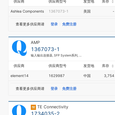
供应商
供应商型号
发货地
库存
Ashlea Components
1367073-1
美国
-
查看更多供应商请
登录
免费注册
AMP
1367073-1
输入输出连接器, SFP System系列, SFP, 插座, 20 触点, 焊接, 电路板安装
供应商
供应商型号
发货地
库存
0
element14
1629987
中国
3,754
1
2
3
查看更多供应商请
登录
免费注册
0
4
1
0
5
0
2
1
6
1
3
2
TE Connectivity
7
2
4
3
8
1734035-2
3
5