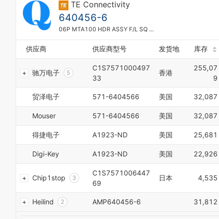
TE Connectivity
8
9
640456-6
0
06P MTA100 HDR ASSY F/L SQ STR
1
2
供应商
供应商型号
发货地
库存
0
3
1
4
C1S7571000497
255,07
2
驰万电子
香港
5
33
9
3
6
0
4
7
1
贸泽电子
571-6404566
美国
32,087
5
8
2
6
9
3
Mouser
571-6404566
美国
32,087
7
0
4
8
1
5
得捷电子
A1923-ND
美国
25,681
9
2
6
0
3
7
Digi-Key
A1923-ND
美国
22,926
1
4
8
2
5
C1S7571006447
9
Chip1stop
日本
4,535
3
6
0
69
4
7
1
5
8
Heilind
AMP640456-6
31,812
2
6
9
3
7