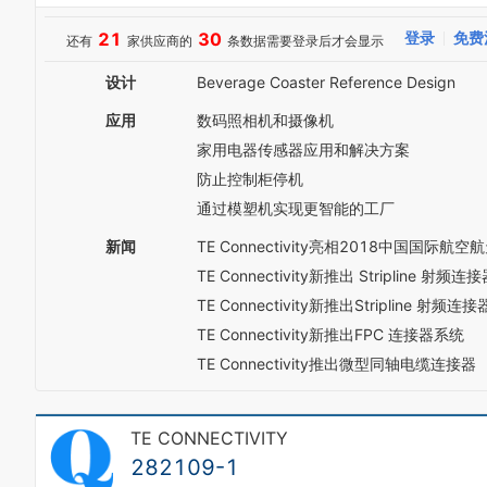
5
5
7
9
6
6
8
0
21
30
登录
免费
还有
家供应商的
条数据需要登录后才会显示
7
7
9
1
8
8
0
2
设计
Beverage Coaster Reference Design
9
9
1
3
2
应用
数码照相机和摄像机
4
3
5
家用电器传感器应用和解决方案
4
6
防止控制柜停机
5
7
6
8
通过模塑机实现更智能的工厂
7
9
新闻
TE Connectivity亮相2018中国国际航
8
9
TE Connectivity新推出 Stripline 射频
TE Connectivity新推出Stripline 射频
TE Connectivity新推出FPC 连接器系统
TE Connectivity推出微型同轴电缆连接器
TE CONNECTIVITY
282109-1