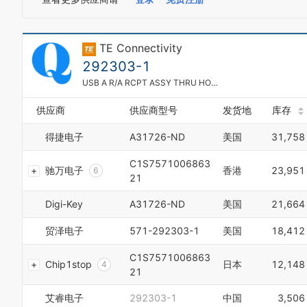
4
5
6
TE Connectivity
7
8
292303-1
0
9
USB A R/A RCPT ASSY THRU HOLE, LEAD FREE
1
0
2
1
供应商
供应商型号
发货地
库存
3
2
4
3
得捷电子
A31726-ND
美国
31,758
5
4
6
5
0
C1S7571006863
7
驰万电子
香港
23,951
6
1
21
8
7
2
9
8
3
Digi-Key
A31726-ND
美国
21,664
0
9
4
1
0
5
贸泽电子
571-292303-1
美国
18,412
2
1
6
3
2
7
C1S7571006863
Chip1stop
日本
12,148
4
3
8
21
5
4
9
6
5
艾睿电子
292303-1
中国
3,506
0
7