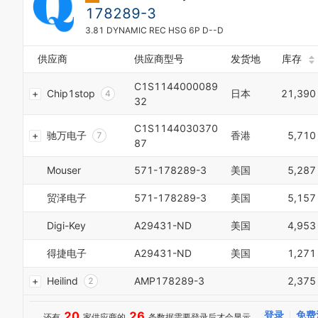
8
8
178289-3
9
9
3.81 DYNAMIC REC HSG 6P D--D
0
0
1
1
供应商
供应商型号
发货地
库存
2
2
3
3
C1S1144000089
Chip1stop
日本
21,390
4
4
32
5
5
0
6
6
1
C1S1144030370
驰万电子
香港
5,710
7
7
2
87
8
8
3
9
9
4
Mouser
571-178289-3
美国
5,287
0
0
5
1
1
6
贸泽电子
571-178289-3
美国
5,157
2
2
7
3
3
8
Digi-Key
A29431-ND
美国
4,953
4
4
9
5
5
得捷电子
A29431-ND
美国
1,271
0
6
6
1
7
7
Heilind
AMP178289-3
2,375
2
8
8
3
9
9
4
20
26
登录
免费
还有
家供应商的
条数据需要登录后才会显示