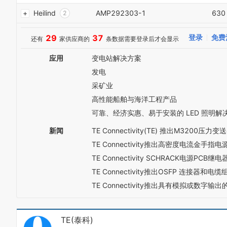
6
1
8
7
Heilind
AMP292303-1
630
2
9
8
3
0
9
4
29
37
登录
免费
还有
家供应商的
条数据需要登录后才会显示
1
5
2
6
应用
变电站解决方案
3
7
4
发电
8
5
9
采矿业
6
0
高性能船舶与海洋工程产品
7
1
8
可靠、经济实惠、易于安装的 LED 照明解
2
9
3
新闻
TE Connectivity(TE) 推出M3200压力变
4
TE Connectivity推出高密度电流金手指
5
6
TE Connectivity SCHRACK电源PCB继
7
TE Connectivity推出OSFP 连接器和电缆
8
TE Connectivity推出具有模拟或数字输
9
TE(泰科)