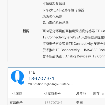
2
打印机和复印机
6
5
3
7
6
卡车/大巴/非公路车辆传感器
4
8
7
5
绝缘强化系统
9
8
6
风力涡轮机传感器
9
7
8
新闻
面向恶劣环境的高精度温湿度传感器 TE Conne
9
TE Connectivity enetSEAL+
贸泽电子再次荣膺TE Connectivity 
贸泽推出TE Connectivity LUMAWIS
贸泽新品快讯：Analog Devices和TE C
T1E
1367073-1
20 Position Right Angle Surface Mount 15 Gold SFP Socket
供应商
供应商型号
发货地
库存
富昌电子
1367073-1
美国
-