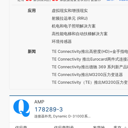
5
6
应用
虚拟现实和增强现实
7
射频拉远单元 (RRU)
8
9
机电和电子照明解决方案
0
高性能电梯和自动扶梯解决方案
1
环境传感器
2
3
新闻
TE Connectivity推出高密度(HD)+金手
4
TE Connectivity 推出Eurocar
5
6
TE Connectivity推出德驰 369 系列新产
7
TE Connectivity推出M3200压力变送器
8
TE Connectivity（TE）推出M3200压力
9
AMP
178289-3
连接器外壳, Dynamic D-3100D系列, 插座, 6 路, 3.81 mm, Dynamic D-3100系列触芯
供应商
供应商型号
发货地
库存