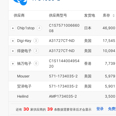
4
9
4
6
5
0
5
7
6
1
6
8
供应商
供应商型号
发货地
库存
7
2
7
9
8
3
8
C1S7571006660
0
9
Chip1stop
日本
46,900
4
9
1
08
0
5
0
2
1
6
Digi-Key
A31727CT-ND
美国
17,545
1
3
2
7
2
4
3
8
得捷电子
A31727CT-ND
美国
10,094
3
5
4
9
4
6
5
0
C1S1144004954
5
7
驰万电子
香港
7,739
6
1
20
6
8
7
2
7
9
8
3
Mouser
571-1734035-2
美国
5,979
8
0
9
4
9
1
0
5
贸泽电子
571-1734035-2
美国
5,901
0
2
1
6
1
3
2
7
Heilind
AMP1734035-2
3,500
2
4
3
8
3
5
4
9
4
6
30
39
登录
免费
还有
家供应商的
条数据需要登录后才会显示
5
5
7
6