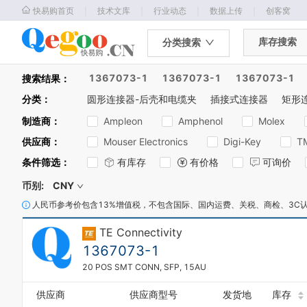
｜
｜
｜
｜
快易购首页
技术文库
行业动态
数据上传
创客窝
库存搜索
分类搜索
1367073-1
1367073-1
1367073-1
搜索结果：
分类
：
圆形连接器-后壳和电缆夹
插接式连接器
矩形
制造商
：
Ampleon
Amphenol
Molex
供应商
：
Mouser Electronics
Digi-Key
T
0
1
条件筛选
：
有库存
有价格
可询价
0
0
2
1
1
3
币别:
CNY
2
2
4
3
人民币参考价包含13%增值税，不包含国际、国内运费、关税、商检、3C
3
5
4
4
6
TE Connectivity
5
5
7
6
1367073-1
6
8
7
7
9
20 POS SMT CONN, SFP, 15AU
0
8
8
0
1
0
9
9
1
供应商
供应商型号
发货地
库存
2
1
0
0