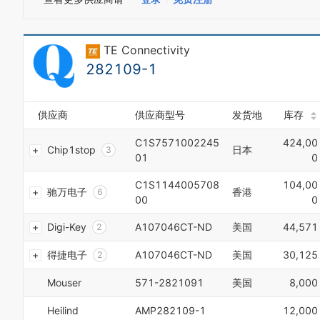
3
3
4
4
5
5
TE Connectivity
6
6
0
7
7
282109-1
1
8
8
0
2
9
9
1
3
0
0
2
4
供应商
供应商型号
发货地
库存
1
1
3
5
2
2
4
6
C1S7571002245
424,00
Chip1stop
日本
3
3
5
7
01
0
4
4
6
8
5
5
7
C1S1144005708
104,00
9
驰万电子
香港
6
6
8
0
00
0
7
7
9
1
8
8
Digi-Key
A107046CT-ND
美国
44,571
0
2
9
9
1
3
0
0
得捷电子
A107046CT-ND
美国
30,125
2
4
1
1
3
5
2
2
Mouser
571-2821091
美国
8,000
4
6
3
3
5
7
4
4
Heilind
AMP282109-1
12,000
6
8