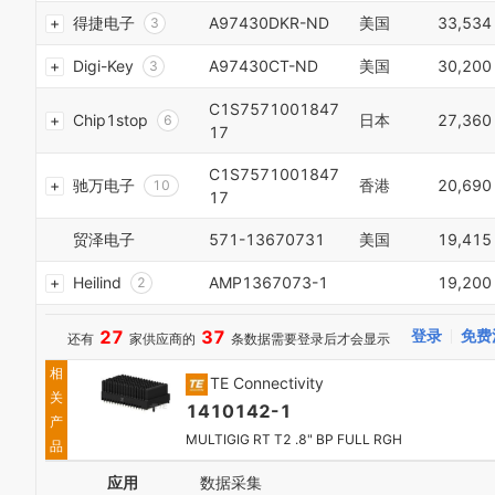
2
3
2
1
0
得捷电子
A97430DKR-ND
美国
33,534
1
3
4
3
2
1
2
4
5
4
3
2
Digi-Key
A97430CT-ND
美国
30,200
3
5
6
5
4
3
4
6
7
6
5
4
C1S7571001847
5
7
Chip1stop
日本
27,360
8
7
6
5
17
6
8
9
8
7
6
7
9
0
9
8
7
C1S7571001847
8
0
驰万电子
香港
20,690
1
0
9
8
17
9
1
2
1
0
9
0
2
3
2
1
贸泽电子
571-13670731
美国
19,415
0
1
3
4
3
2
1
2
4
5
4
3
Heilind
AMP1367073-1
19,200
2
3
5
6
5
4
3
4
6
7
6
5
4
5
7
27
37
登录
免费
还有
家供应商的
条数据需要登录后才会显示
8
7
6
5
6
8
9
8
7
6
相
7
9
TE Connectivity
0
9
8
7
关
8
1
0
9
1410142-1
8
9
产
2
1
9
MULTIGIG RT T2 .8" BP FULL RGH
品
3
2
0
4
3
应用
数据采集
1
5
4