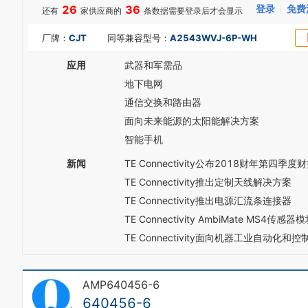
4
26
36
登录
免费
还有
家供应商的
条数据需要登录后才会显示
8
5
9
6
厂牌：
CJT
同等兼容型号：
A2543WVJ-6P-WH
0
7
1
8
应用
武器和军需品
2
9
3
地下电网
0
4
1
通信交换和路由器
5
2
面向未来能源的太阳能解决方案
6
3
7
智能手机
4
8
5
9
新闻
TE Connectivity公布2018财年第四季
6
TE Connectivity推出定制天线解决方案
7
8
TE Connectivity推出电源汇流条连接器
9
TE Connectivity AmbiMate MS
TE Connectivity面向机器工业自动化
AMP640456-6
640456-6