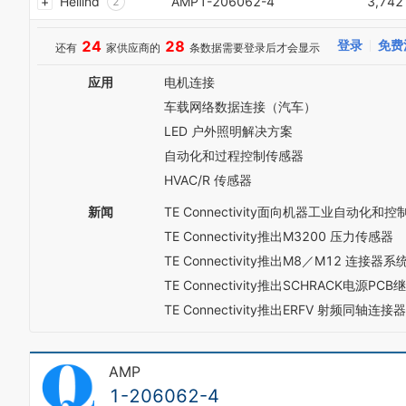
Heilind
AMP1-206062-4
3,742
2
0
5
3
1
6
4
24
28
登录
免费
还有
家供应商的
条数据需要登录后才会显示
2
7
5
3
8
6
应用
电机连接
4
9
7
5
车载网络数据连接（汽车）
8
6
9
LED 户外照明解决方案
7
0
自动化和过程控制传感器
8
1
9
HVAC/R 传感器
2
3
新闻
TE Connectivity面向机器工业自动化和
4
TE Connectivity推出M3200 压力传感器
5
6
TE Connectivity推出M8／M12 连接器系
7
TE Connectivity推出SCHRACK电源P
8
TE Connectivity推出ERFV 射频同轴连接器
9
AMP
1-206062-4