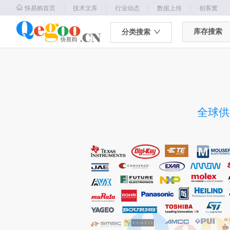
｜
｜
｜
｜
快易购首页
技术文库
行业动态
数据上传
创客窝
库存搜索
分类搜索
全球供